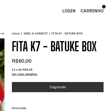
0
LOGIN
CARRINHO
Início
|
VINIL & CASSETE
|
FITA K7 - BATUKE BOX
FITA K7 - BATUKE BOX
R$60,00
12
x de
R$6,08
Ver mais detalhes
Descrição