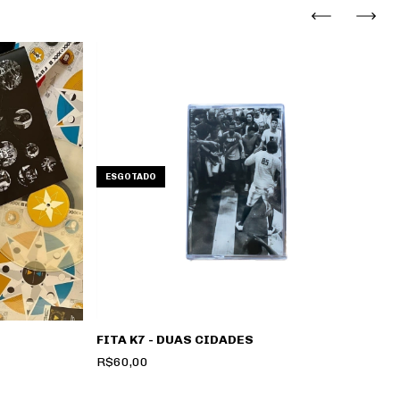
ESGOTADO
FITA K7 - DUAS CIDADES
V
R$60,00
R